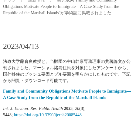
トップ
/
最新情報
/
研究成果”Family and Community
Obligations Motivate People to Immigrate—A Case Study from the
Republic of the Marshall Islands”が学術誌に掲載されました
2023/04/13
法政大学藤倉良教授と、当財団の中山幹康専務理事の共著論文が公
刊されました。マーシャル諸島住民を対象にしたアンケートから、
国外移住のプッシュ要因とプル要因を明らかにしたものです。下記
から閲覧・ダウンロード可能です。
Family and Community Obligations Motivate People to Immigrate—
A Case Study from the Republic of the Marshall Islands
Int. J. Environ. Res. Public Health
2023
,
20
(8),
5448;
https://doi.org/10.3390/ijerph20085448