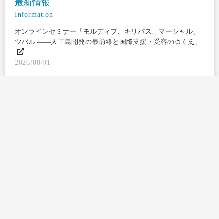
最新情報
Information
オンラインセミナー「モルディブ、キリバス、マーシャル、
ツバル ――人工島開発の最前線と国際支援・受容のゆくえ」
2026/08/01
日本GIFオンラインセミナー 「南極の過去から何がわかるの
か―地球規模で考える気候変動と海面上昇―」
2026/07/09
オンラインセミナー「モルディブ、キリバス、マーシャル、
ツバル ――人工島開発の最前線と国際支援・受容のゆくえ」
開催のご案内
2026/06/23
オンラインセミナー「南極の過去から何がわかるのか―地球
規模で考える気候変動と海面上昇―」実施報告書（概要版）
2026/05/28