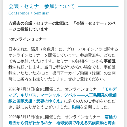
会議・セミナー参加について
Conference / Seminar
☆過去の会議・セミナーの動画は、「会議・セミナー」のペ
ージに掲載しています
○オンラインセミナー
日本GIFは、隔月（奇数月）に、グローバルインフラに関する
オンラインセミナーを開催しています。参加費無料、どなた
でもご参加いただけます。セミナーの詳細ページから
事前登
録
をお願いします。当日ご都合がつかない場合でも、事前登
録をいただいた方には、後日アーカイブ動画（録画）の公開
時にご案内をお送りいたします。ぜひご登録ください。
2026年7月31日(金)に開催した、オンラインセミナー
「モルデ
ィブ、キリバス、マーシャル、ツバル ――人工島開発の最前
線と国際支援・受容のゆくえ」
に多くの方のご参加をいただ
き、誠にありがとうございました。
動画
を公開しました。
2026年5月15日(金)に開催した、オンラインセミナー「
南極の
過去から何がわかるのか―地球規模で考える気候変動と海面