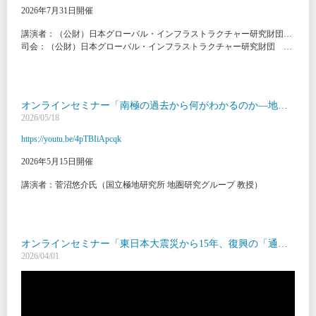
2026年7月31日開催
講演者：（公財）日本グローバル・インフラストラクチャー研究財団 理事長 中山幹康、理事 藤倉良
司会：（公財）日本グローバル・インフラストラクチャー研究財団 事務局長 坂本晶子
オンラインセミナー「南極の過去から何がわかるのか―地球規模で考える気候変動と海面上昇―」
2026/05/18
https://youtu.be/4pTBIiApcqk
2026年5月15日開催
講演者：菅沼悠介氏（国立極地研究所 地圏研究グループ 教授）
オンラインセミナー「東日本大震災から15年、復興の「通知表」を世界の羅針盤へ ―2014年世界銀行レポートの再評価と検証―」
2026/04/01