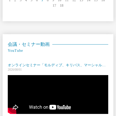
1
2
3
4
5
6
7
8
9
10
11
12
13
14
15
16
17
18
会議・セミナー動画
YouTube
オンラインセミナー「モルディブ、キリバス、マーシャル、ツバル ――人工島開発の最前線と国際支援・受容のゆくえ」
2026/08/01