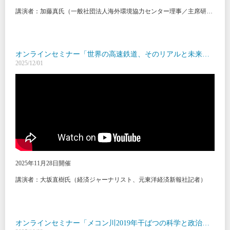
講演者：加藤真氏（一般社団法人海外環境協力センター理事／主席研究員）
オンラインセミナー「世界の高速鉄道、そのリアルと未来図 ―現場から読み解く日本の活路―」
2025/12/01
2025年11月28日開催
講演者：大坂直樹氏（経済ジャーナリスト、元東洋経済新報社記者）
オンラインセミナー「メコン川2019年干ばつの科学と政治―エビデンスの役割と国際協調への道筋」