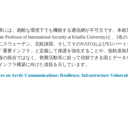
には、過酷な環境下でも機能する通信網が不可欠です。本政策提言は
iate Professor of International Security at Khalifa
にスウェーデン、北欧諸国、そしてそのNATOおよびEUパー
「重要インフラ」と定義して保護を強化することや、低軌道衛
報の統合ではなく、救難活動等に絞って信頼できる国とデータ
インフラ構築に向けた道筋を示しています
。
es on Arctic Communications: Resilience, Infrastructure Vulnerabil