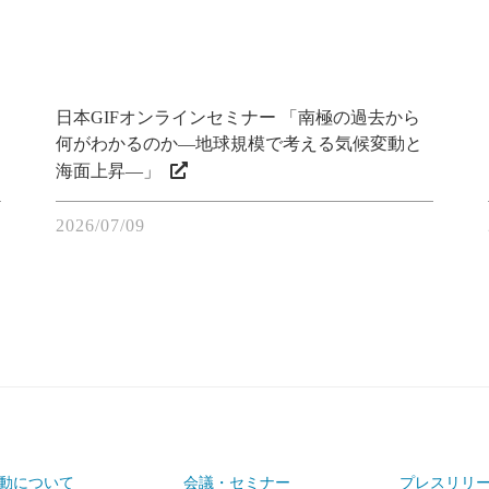
日本GIFオンラインセミナー 「南極の過去から
何がわかるのか―地球規模で考える気候変動と
海面上昇―」
2026/07/09
動について
会議・セミナー
プレスリリ