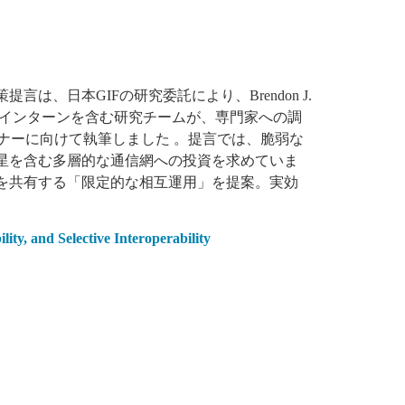
、日本GIFの研究委託により、Brendon J.
 University)と、3名のインターンを含む研究チームが、専門家への調
トナーに向けて執筆しました
。提言では、脆弱な
星を含む多層的な通信網への投資を求めていま
を共有する「限定的な相互運用」を提案。実効
ity, and Selective Interoperability