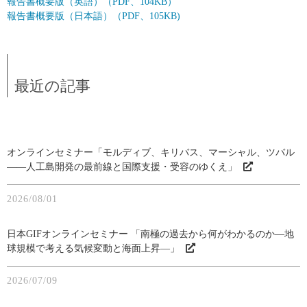
報告書概要版（英語）（PDF、104KB）
報告書概要版（日本語）（PDF、105KB)
最近の記事
オンラインセミナー「モルディブ、キリバス、マーシャル、ツバル
――人工島開発の最前線と国際支援・受容のゆくえ」
2026/08/01
日本GIFオンラインセミナー 「南極の過去から何がわかるのか―地
球規模で考える気候変動と海面上昇―」
2026/07/09