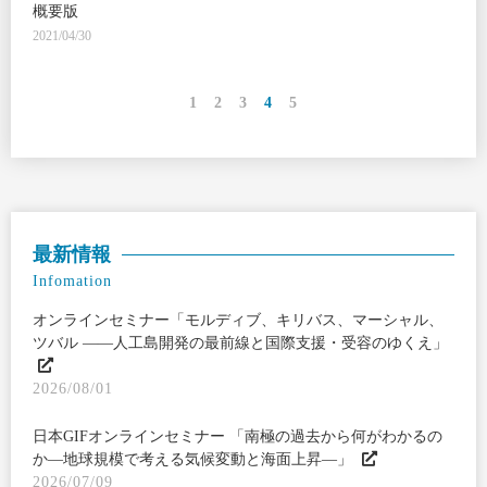
概要版
2021/04/30
1
2
3
4
5
最新情報
Infomation
オンラインセミナー「モルディブ、キリバス、マーシャル、
ツバル ――人工島開発の最前線と国際支援・受容のゆくえ」
2026/08/01
日本GIFオンラインセミナー 「南極の過去から何がわかるの
か―地球規模で考える気候変動と海面上昇―」
2026/07/09